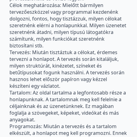
Célok meghatározása: Mielőtt bármilyen
tervezőeszközzel vagy programmal kezdenénk
dolgozni, fontos, hogy tisztázzuk, milyen célokat
szeretnénk elérni a honlapunkkal. Milyen üzenetet
szeretnénk átadni, milyen típusú látogatókra
számítunk, milyen funkciókat szeretnénk
biztosítani stb.
Tervezés: Miután tisztáztuk a célokat, érdemes
tervezni a honlapot. A tervezés során kitaláljuk,
milyen struktúrát, kinézetet, színeket és
betűtípusokat fogunk használni. A tervezés során
hasznos lehet először papíron vagy kézzel
készíteni egy vázlatot.
Tartalom: Az oldal tartalma a legfontosabb része a
honlapunknak. A tartalomnak meg kell felelnie a
céljainknak és az üzenetünknek. Ez magában
foglalja a szövegeket, képeket, videókat és más
anyagokat.
Programozás: Miután a tervezés és a tartalom
elkészült, a honlapot meg kell programozni. Ennek