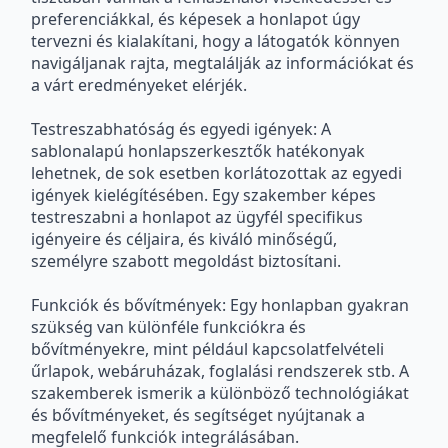
preferenciákkal, és képesek a honlapot úgy
tervezni és kialakítani, hogy a látogatók könnyen
navigáljanak rajta, megtalálják az információkat és
a várt eredményeket elérjék.
Testreszabhatóság és egyedi igények: A
sablonalapú honlapszerkesztők hatékonyak
lehetnek, de sok esetben korlátozottak az egyedi
igények kielégítésében. Egy szakember képes
testreszabni a honlapot az ügyfél specifikus
igényeire és céljaira, és kiváló minőségű,
személyre szabott megoldást biztosítani.
Funkciók és bővítmények: Egy honlapban gyakran
szükség van különféle funkciókra és
bővítményekre, mint például kapcsolatfelvételi
űrlapok, webáruházak, foglalási rendszerek stb. A
szakemberek ismerik a különböző technológiákat
és bővítményeket, és segítséget nyújtanak a
megfelelő funkciók integrálásában.