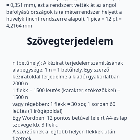
= 0,351 mm), ezt a rendszert vették át az angol
befolyású országok is (a méterrendszer helyett a
hüvelyk {inch} rendszerre alapul). 1 pica = 12 pt =
4,2164 mm
Szövegterjedelem
n (betűhely): A kézirat terjedelemszámításának
alapegysége: 1 n = 1 betűhely. Egy szerzői
kéziratoldal terjedelme a kiadói gyakorlatban
2000 n.
1 flekk = 1500 leütés (karakter, szóközökkel) =
1500 n
vagy régebben: 1 flekk = 30 sor, 1 sorban 60
leütés (1 írógépoldal)
Egy Wordben, 12 pontos betűvel teleírt A4-es lap
szövege kb. 3 flekk.
A szerzőknek a legtöbb helyen flekkek után
fizetnek.