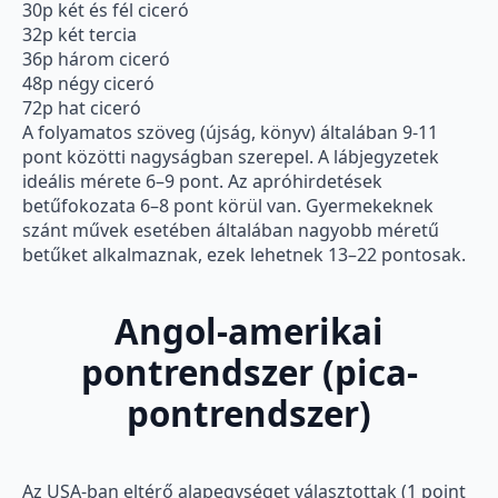
30p két és fél ciceró
32p két tercia
36p három ciceró
48p négy ciceró
72p hat ciceró
A folyamatos szöveg (újság, könyv) általában 9-11
pont közötti nagyságban szerepel. A lábjegyzetek
ideális mérete 6–9 pont. Az apróhirdetések
betűfokozata 6–8 pont körül van. Gyermekeknek
szánt művek esetében általában nagyobb méretű
betűket alkalmaznak, ezek lehetnek 13–22 pontosak.
Angol-amerikai
pontrendszer (pica-
pontrendszer)
Az USA-ban eltérő alapegységet választottak (1 point