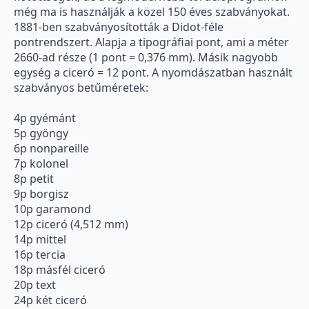
még ma is használják a közel 150 éves szabványokat.
1881-ben szabványosították a Didot-féle
pontrendszert. Alapja a tipográfiai pont, ami a méter
2660-ad része (1 pont = 0,376 mm). Másik nagyobb
egység a ciceró = 12 pont. A nyomdászatban használt
szabványos betűméretek:
4p gyémánt
5p gyöngy
6p nonpareille
7p kolonel
8p petit
9p borgisz
10p garamond
12p ciceró (4,512 mm)
14p mittel
16p tercia
18p másfél ciceró
20p text
24p két ciceró